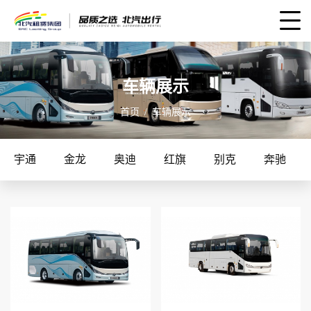
车辆展示
首页
车辆展示
宇通
金龙
奥迪
红旗
别克
奔驰