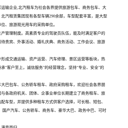
运输企业,北汽租车为社会各界提供旅游包车、商务包车、大
。北汽租赁集团现有各型
车辆290余部，车型
配套丰富，是大型
单位、旅游观光用车的采购单位。
产管理制度。高素质专业的驾驶员队伍，能及时满足客户的
接待贵宾、外事活动、婚礼庆典、商务活动、工作会议、旅游
形成交通运输
、资产运营
、汽车修理
、景区运营
等板块，
热
承“客户至上，诚信服务”的经营理念，坚持“专业、安全”的
大巴包车、公务轿车租车、政府采购租车，欢迎社会各界朋
团与各政府机关、团体、企事业单位长期建立了商务租车、旅
选配车型，并提供多种租车方式供客户选择，可长租、短包、
、国产汽车、公务轿车、商务车、豪华大巴、政务中巴、可时
，满意而归。