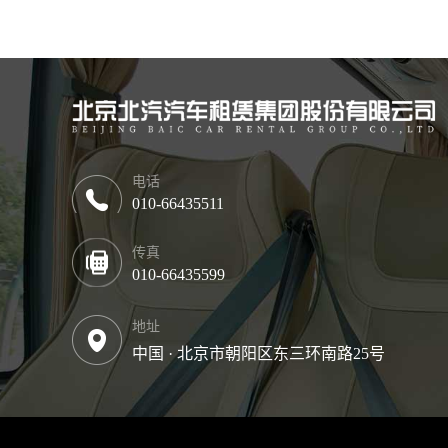
电话
010-66435511
传真
010-66435599
地址
中国 · 北京市朝阳区东三环南路25号