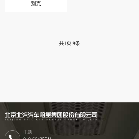
别克
共
1
页
9
条
电话