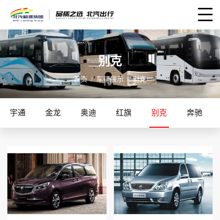
别克
首页
车辆展示
别克
宇通
金龙
奥迪
红旗
别克
奔驰